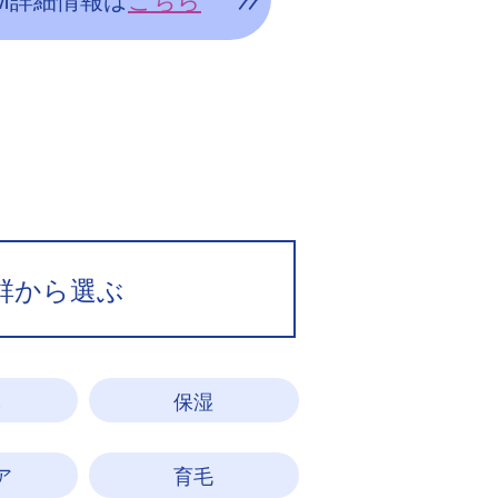
群から選ぶ
ネ
保湿
ア
育毛