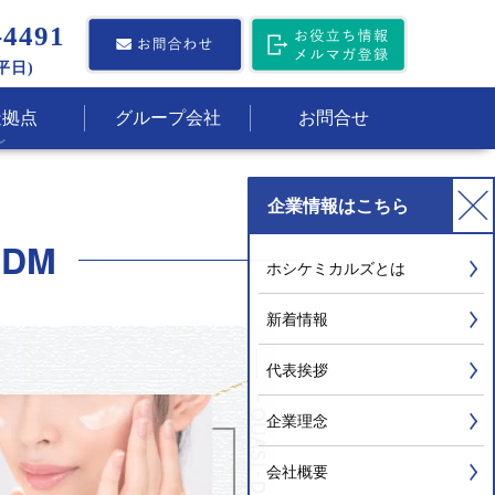
-4491
(平日)
造拠点
グループ会社
お問合せ
企業情報
はこちら
DM
ホシケミカルズとは
新着情報
代表挨拶
企業理念
会社概要