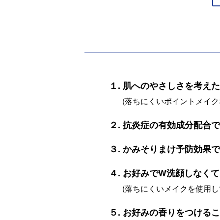
１. 肌へのやさしさを考え
(落ちにくいポイントメイ
２. 抗炎症の有効成分配合
３. かみそりまけ予防効果
４. お好みでW洗顔しなくて
(落ちにくいメイクを使用
５. お好みの香りをつける