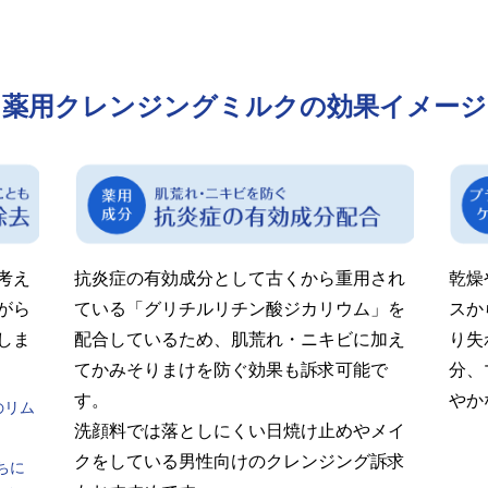
薬用クレンジングミルク
の効果イメージ
考え
抗炎症の有効成分として古くから重用され
乾燥
がら
ている「グリチルリチン酸ジカリウム」を
スか
しま
配合しているため、肌荒れ・ニキビに加え
り失
てかみそりまけを防ぐ効果も訴求可能で
分、
す。
やか
のリム
洗顔料では落としにくい日焼け止めやメイ
クをしている男性向けのクレンジング訴求
ちに