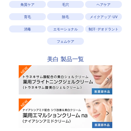
角質ケア
毛穴
ヘアケア
育毛
除毛
メイクアップ･UV
消毒
エモーショナル
制汗･デオドラント
フェムケア
美白
製品一覧