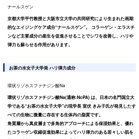
ナールスゲン
京都大学平竹教授と大阪市立大学の共同研究により生まれた画期
的なエイジングケア成分“ナールスゲン”。 コラーゲン・エラスチ
ンなど主要成分の産生を促進させることでシワを改善し、ハリや
弾力も蘇らせる作用があります。
お茶の水女子大学発 ハリ弾力成分
環状リゾホスファチジン酸Na
環状リゾホスファチジン酸Na(通称:NcPA) は、日本の名門国立大
学である“お茶の水女子大学”の現学長 室伏 きみ子氏が発見したす
べての生物に微量に存在する生体内の脂質です。
角質層から真皮層まで多角的アプローチによる保湿効果と、優れ
たコラーゲン収縮促進効果によってハリ弾力のある若々しい肌を