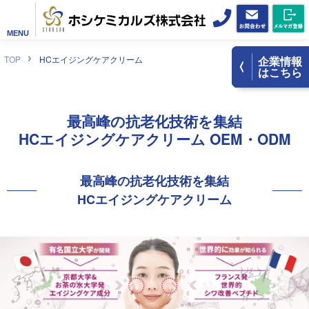
MENU
TOP
HCエイジングケアクリーム
企業情報
はこちら
最高峰の
抗老化技術
を集結
HCエイジング
ケアクリーム
OEM・ODM
最高峰の
抗老化技術
を集結
HCエイジング
ケアクリーム