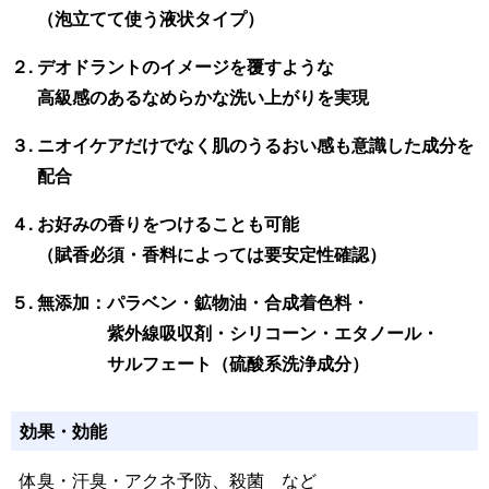
（泡立てて使う液状タイプ）
２. デオドラントのイメージを覆すような
高級感のあるなめらかな洗い上がりを実現
３. ニオイケアだけでなく肌のうるおい感も意識した成分を
配合
４. お好みの香りをつけることも可能
（賦香必須・香料によっては要安定性確認）
５. 無添加：
パラベン・鉱物油・合成着色料・
紫外線吸収剤・
シリコーン・
エタノール・
サルフェート（硫酸系洗浄成分）
効果・効能
体臭・汗臭・アクネ予防、殺菌
など