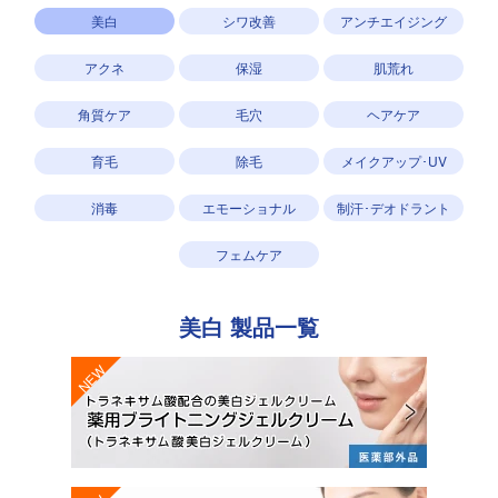
美白
シワ改善
アンチエイジング
アクネ
保湿
肌荒れ
角質ケア
毛穴
ヘアケア
育毛
除毛
メイクアップ･UV
消毒
エモーショナル
制汗･デオドラント
フェムケア
美白
製品一覧