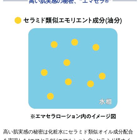
高い肌実感の秘密、“エマセラ®”
高い肌実感の秘密は化粧水にセラミド類似オイル成分配合