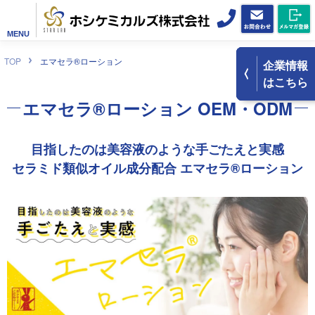
MENU
TOP
エマセラ®ローション
企業情報
はこちら
エマセラ®ローション
OEM・ODM
目指したのは
美容液のような手ごたえと実感
セラミド類似オイル成分配合
エマセラ®ローション