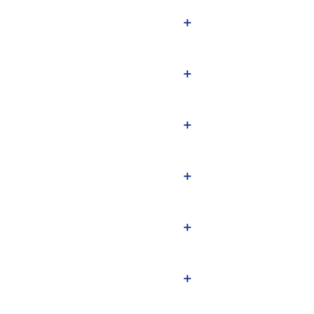
＋
＋
＋
＋
＋
＋