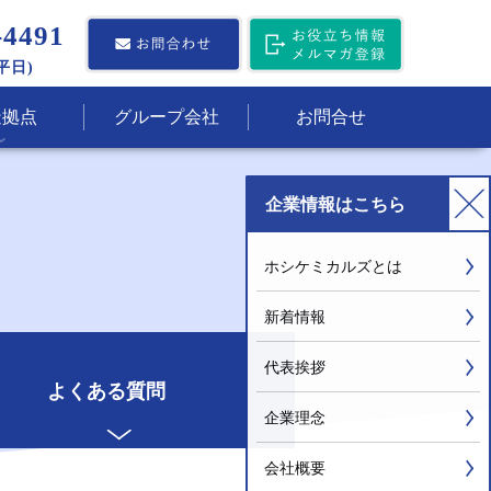
-4491
(平日)
造拠点
グループ会社
お問合せ
企業情報
はこちら
ホシケミカルズとは
新着情報
代表挨拶
よくある質問
企業理念
会社概要