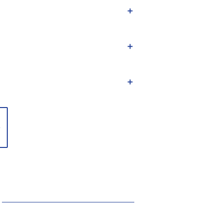
＋
＋
＋