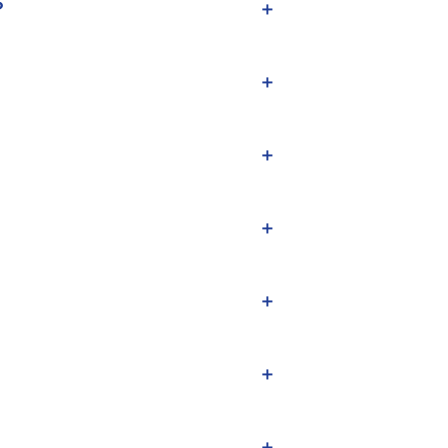
？
＋
＋
＋
＋
＋
＋
＋