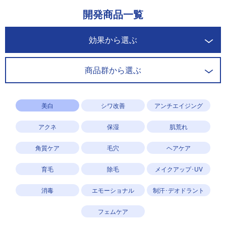
開発商品一覧
効果から選ぶ
商品群から選ぶ
美白
シワ改善
アンチエイジング
アクネ
保湿
肌荒れ
角質ケア
毛穴
ヘアケア
育毛
除毛
メイクアップ･UV
消毒
エモーショナル
制汗･デオドラント
フェムケア