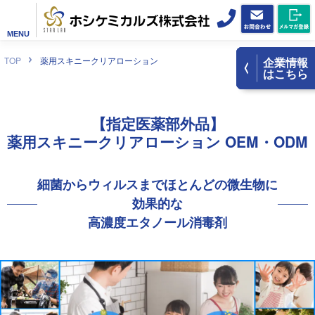
MENU
TOP
薬用スキニークリアローション
企業情報
はこちら
【指定医薬部外品】
薬用
スキニークリアローション
OEM・ODM
細菌からウィルスまで
ほとんどの微生物に
効果的な
高濃度エタノール消毒剤