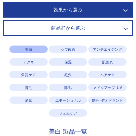
効果から選ぶ
商品群から選ぶ
美白
シワ改善
アンチエイジング
アクネ
保湿
肌荒れ
角質ケア
毛穴
ヘアケア
育毛
除毛
メイクアップ･UV
消毒
エモーショナル
制汗･デオドラント
フェムケア
美白
製品一覧