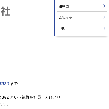
組織図
会社沿革
地図
器製造
まで、
ルであるという気概を社員一人ひとり
ます。