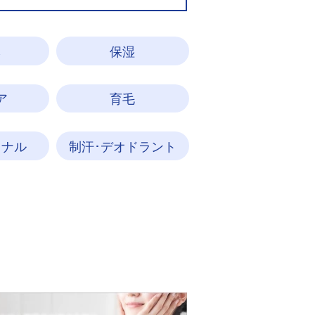
ネ
保湿
ア
育毛
ョナル
制汗･デオドラント