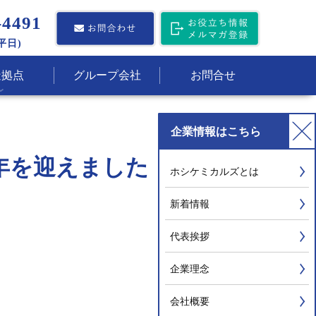
-4491
(平日)
造拠点
グループ会社
お問合せ
企業情報
はこちら
年を迎えました
ホシケミカルズとは
新着情報
代表挨拶
企業理念
会社概要