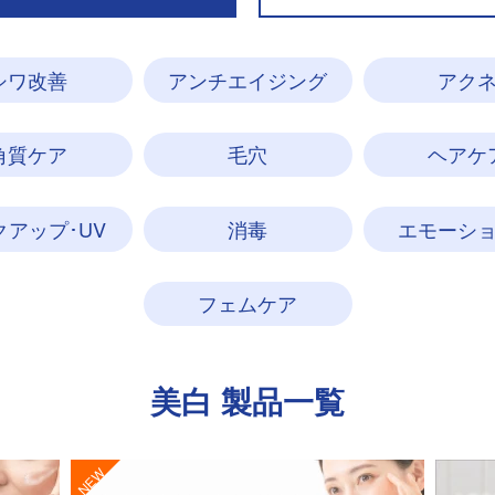
シワ改善
アンチエイジング
アク
角質ケア
毛穴
ヘアケ
クアップ･UV
消毒
エモーシ
フェムケア
美白
製品一覧