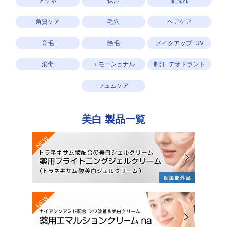
角質ケア
毛穴
ヘアケア
育毛
除毛
メイクアップ･UV
消毒
エモーショナル
制汗･デオドラント
フェムケア
美白
製品一覧