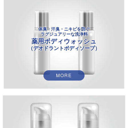
体臭・汗臭・ニキビ
を防ぐ
ラグジュアリーな洗浄料
薬用ボディウォッシュ
（デオドラントボディソープ）
MORE