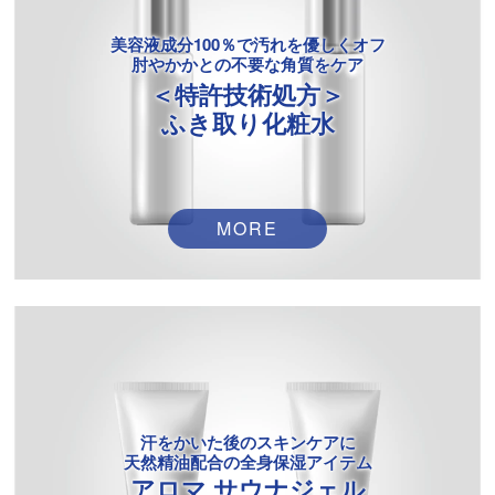
美容液成分100％で汚れを優しくオフ
肘やかかとの不要な角質をケア
＜特許技術処方＞
ふき取り化粧水
MORE
汗をかいた後のスキンケアに
天然精油配合の全身保湿アイテム
アロマ サウナジェル