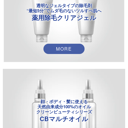
透明なジェルタイプの除毛剤
“最短5分”で
ムダ毛のないツルすべ肌へ
薬用除毛クリアジェル
MORE
顔・ボディ・髪
に使える
天然由来成分100%のオイル
クリーンビューティシリーズ
CBマルチオイル